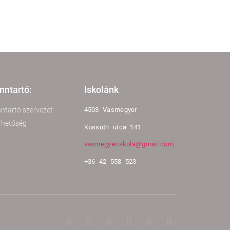
nntartó:
Iskolánk
ntartó szervezet
4503 Vasmegyer
rhetőség
Kossuth utca 141
vasmegyeriskola@gmail.com
+36 42 558 523