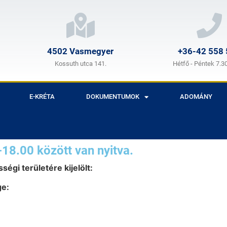
4502 Vasmegyer
+36-42 558
Kossuth utca 141.
Hétfő - Péntek 7.3
E-KRÉTA
DOKUMENTUMOK
ADOMÁNY
-18.00 között van nyitva.
ségi területére kijelölt:
ge: