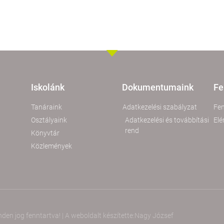
Iskolánk
Dokumentumaink
Fe
Tanáraink
Adatkezelési szabályzat
Fen
Osztályaink
Adatkezelési és továbbítási
Elé
rend
Könyvtár
Közlemények
en jog fenntartva! | A weboldalt készítette:
Nagy József