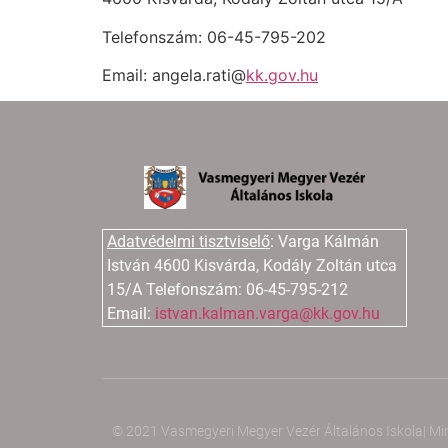
Telefonszám: 06-45-795-202
Email: angela.rati@
kk.gov.hu
Adatvédelmi tisztviselő
:
Varga Kálmán
István
4600 Kisvárda, Kodály Zoltán utca
15/A
Telefonszám: 06-45-795-212
Email:
istvan.kalman.varga@kk.
gov.hu
© 2021 Vasmegyeri Megyer Vezér Általános Iskola| Mind