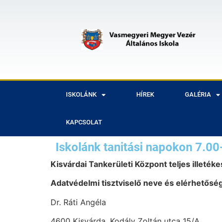
ISKOLÁNK
HÍREK
GALÉRIA
KAPCSOLAT
Iskolánk tanitási napokon 7.00
Kisvárdai Tankerületi Központ teljes illetékes
Adatvédelmi tisztviselő neve és elérhetősé
Dr. Ráti Angéla
4600 Kisvárda, Kodály Zoltán utca 15/A